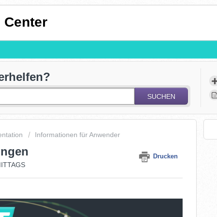
 Center
erhelfen?
SUCHEN
ntation
Informationen für Anwender
ungen
Drucken
HMITTAGS